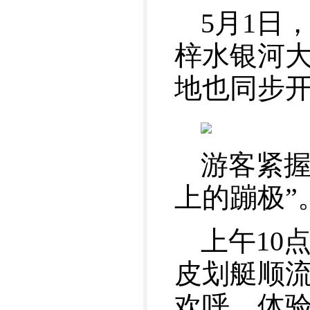
5月1日
梓水银河
地也同步
游客紧握
上的蹦极”
上午10
皮划艇顺
欢呼，体验